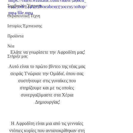
https://video.wixstatic.com/video/5a96cd_
Συμβουλές Ύφανσης
e44230dc744f493fb0eabe193730cc95/1080p/
mp4/file.mp4
Θεραπευτική Τέχνη
Ιστορίες Έμπνευσης
Προϊόντα
Νέα
Ελάτε να γνωρίσετε την Αφροδίτη μας!
Στήριξε μας
Αυτό είναι το πρώτο βίντεο της νέας μας 
σειράς 'Γνώρισε την Ομάδα', όπου σας 
συστήνουμε στις γυναίκες που 
στηρίζουμε και με τις οποίες 
συνεργαζόμαστε στα Χέρια 
Δημιουργίας!
Η Αφροδίτη είναι μια από τις γενναίες 
ντόπιες κυρίες που ανταποκρίθηκαν στη 