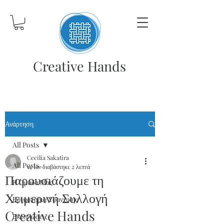
Creative Hands
Ανάρτηση
All Posts
Cecilia Sakatira
All Posts
14 Ιαν
διαβάστηκε 2 λεπτά
Παρουσιάζουμε τη
Η Ομάδα Μας
Χειμερινή Συλλογή
Εργαστήρια Υφαντικής
Creative Hands
Εκδηλώσεις