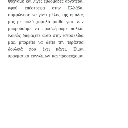
ψάχναμε και λίγες εβδομάδες αργότερα, 
αφού επέστρεψα στην Ελλάδα, 
συμφώνησε να γίνει μέλος της ομάδας 
μας με πολύ χαμηλό μισθό γιατί δεν 
μπορούσαμε να προσφέρουμε πολλά. 
Καθώς διαβάζετε αυτό στην ιστοσελίδα 
μας, μπορείτε να δείτε την τεράστια 
δουλειά που έχει κάνει. Είμαι 
πραγματικά ευγνώμων και προσεύχομαι 
να συνεχίσουμε αυτό το ταξίδι μαζί. Όχι 
μόνο διαχειρίζεται την ιστοσελίδα μας, 
αλλά φροντίζει επίσης να είμαι στην 
κορυφή του παιχνιδιού με τα πάντα, από 
τα προϊόντα, την επικοινωνία και τις 
σχέσεις μου με τις γυναίκες και άλλους.
Ελισάβετ, είμαι πραγματικά ευγνώμων 
που σε έχω όχι μόνο στη ζωή μου αλλά 
και στη ζωή όλων μας στο Creative 