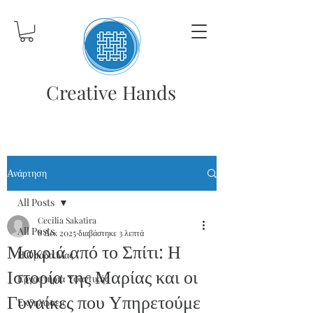
Creative Hands
Ανάρτηση
All Posts
Cecilia Sakatira
All Posts
8 Δεκ 2025
διαβάστηκε 3 λεπτά
Μακριά από το Σπίτι: Η
Η Ομάδα Μας
Ιστορία της Μαρίας και οι
Εργαστήρια Υφαντικής
Γυναίκες που Υπηρετούμε
Εκδηλώσεις