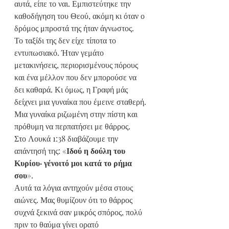
αυτά, είπε το ναι. Εμπιστεύτηκε την 
καθοδήγηση του Θεού, ακόμη κι όταν ο 
δρόμος μπροστά της ήταν άγνωστος.
Το ταξίδι της δεν είχε τίποτα το 
εντυπωσιακό. Ήταν γεμάτο 
μετακινήσεις, περιορισμένους πόρους 
και ένα μέλλον που δεν μπορούσε να 
δει καθαρά. Κι όμως, η Γραφή μάς 
δείχνει μια γυναίκα που έμεινε σταθερή. 
Μια γυναίκα ριζωμένη στην πίστη και 
πρόθυμη να περπατήσει με θάρρος.
Στο Λουκά 1:38 διαβάζουμε την 
απάντησή της: «
Ιδού η δούλη του 
Κυρίου· γένοιτό μοι κατά το ρήμα 
σου
».
Αυτά τα λόγια αντηχούν μέσα στους 
αιώνες. Μας θυμίζουν ότι το θάρρος 
συχνά ξεκινά σαν μικρός σπόρος, πολύ 
πριν το θαύμα γίνει ορατό