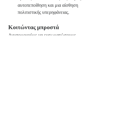
αυτοπεποίθηση και μια αίσθηση 
πολιτιστικής υπερηφάνειας.
Κοιτώντας μπροστά
Ανυπομονούμε να ενσωματώσουμε 
αυτές τις πολύτιμες τεχνικές στις 
επόμενες δημιουργίες μας—
συνδυάζοντας την τσακώνικη παράδοση 
με το σύγχρονο, ενδυναμωτικό πνεύμα 
του Creative Hands. Μείνετε 
συντονισμένοι για νέες υφαντές ιστορίες 
εμπνευσμένες από αυτή την όμορφη 
τέχνη!
Ομάδα Creative Hands
Τσακώνικη Υφαντική
Νέα
Η Ομάδα Μας
Εργαστήρια Υφαντικής